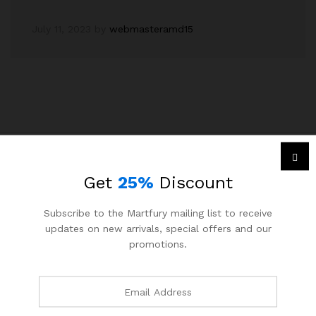
July 11, 2023
by
webmasteramd15
Get
25%
Discount
Menu
Subscribe to the Martfury mailing list to receive
Accueil
updates on new arrivals, special offers and our
Nouveaux stage disponibles
promotions.
Nouvelles offres disponibles