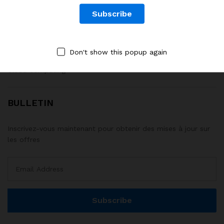
Services
Développement web
Big Data & IA
Don't show this popup again
Systèmes M&E
Cloud computing
BULLETIN
Inscrivez-vous maintenant pour obtenir des mises à jour sur
les offres