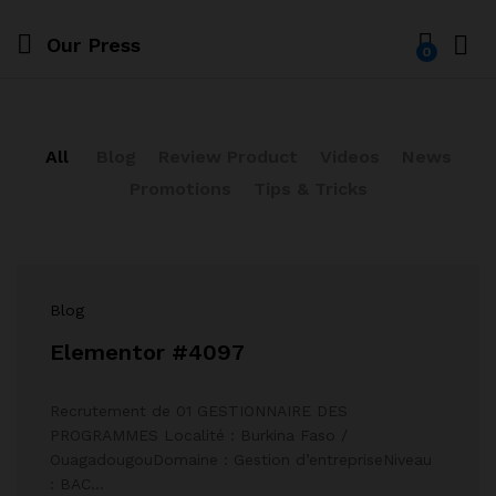
Our Press
0
All
Blog
Review Product
Videos
News
Promotions
Tips & Tricks
Blog
Elementor #4097
Recrutement de 01 GESTIONNAIRE DES
PROGRAMMES Localité : Burkina Faso /
OuagadougouDomaine : Gestion d’entrepriseNiveau
: BAC…