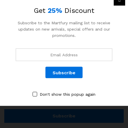
Services
Get
25%
Discount
Développement web
Subscribe to the Martfury mailing list to receive
Big Data & IA
updates on new arrivals, special offers and our
Systèmes M&E
promotions.
Cloud computing
BULLETIN
Inscrivez-vous maintenant pour obtenir des mises à jour sur
les offres
Don't show this popup again