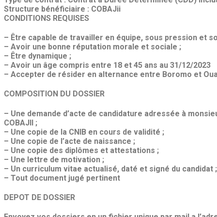
Structure bénéficiaire : COBAJii
CONDITIONS REQUISES
– Être capable de travailler en équipe, sous pression et s
– Avoir une bonne réputation morale et sociale ;
– Être dynamique ;
– Avoir un âge compris entre 18 et 45 ans au 31/12/2023
– Accepter de résider en alternance entre Boromo et O
COMPOSITION DU DOSSIER
– Une demande d’acte de candidature adressée à monsieu
COBAJII ;
– Une copie de la CNIB en cours de validité ;
– Une copie de l’acte de naissance ;
– Une copie des diplômes et attestations ;
– Une lettre de motivation ;
– Un curriculum vitae actualisé, daté et signé du candidat ;
– Tout document jugé pertinent
DEPOT DE DOSSIER
Envoyez vos dossiers en un fichier unique par mail a l’a