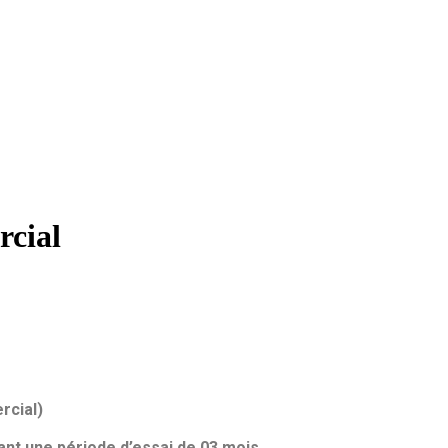
rcial
rcial)
ant une période d’essai de 03 mois