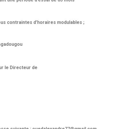
ous contraintes d’horaires modulables ;
uagadougou
r le Directeur de
dresse suivante : ouedalexandre77@gmail.com