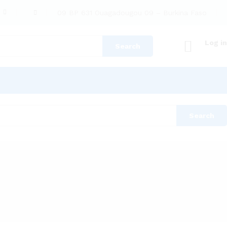
09 BP 631 Ouagadougou 09 – Burkina Faso
Log in
Search
Search
Sort by popularity
ound
View
lever Bootscube Mini Chargers