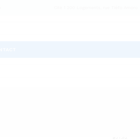
Cité 1 200 Logements, rue Tiéfo Amoro
9
NTACT
1
Products f
Package 2 iC
$
$
57.92
57.92