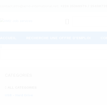
contact.info@amd-international.net:
+226 25369976 / 2540873
ACCUEIL
RECHERCHE UNE OFFRE D’EMPLOI
CO
CATEGORIES
ALL CATEGORIES
USB - Hard Drive